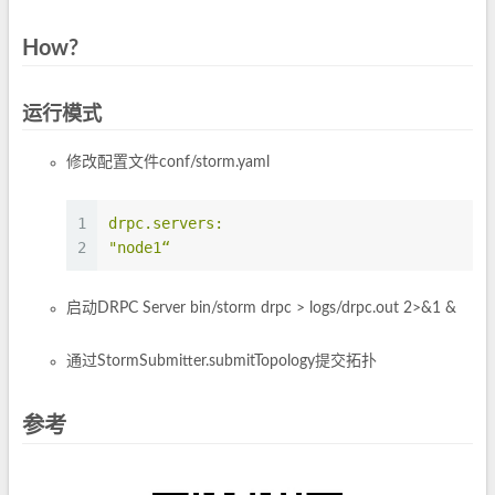
How?
运行模式
修改配置文件conf/storm.yaml
1
drpc.servers:
2
"node1“
启动DRPC Server bin/storm drpc > logs/drpc.out 2>&1 &
通过StormSubmitter.submitTopology提交拓扑
参考