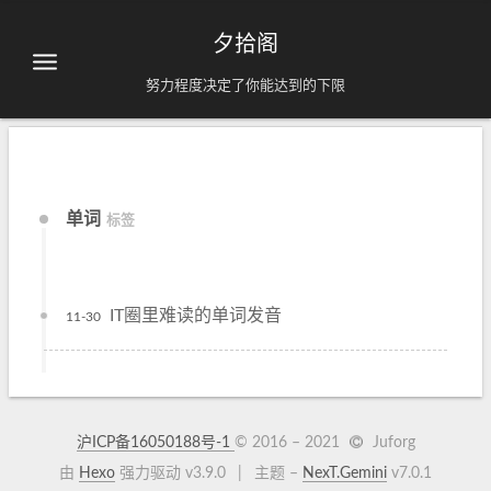
夕拾阁
努力程度决定了你能达到的下限
单词
标签
IT圈里难读的单词发音
11-30
沪ICP备16050188号-1
© 2016 –
2021
Juforg
由
Hexo
强力驱动 v3.9.0
|
主题 –
NexT.Gemini
v7.0.1