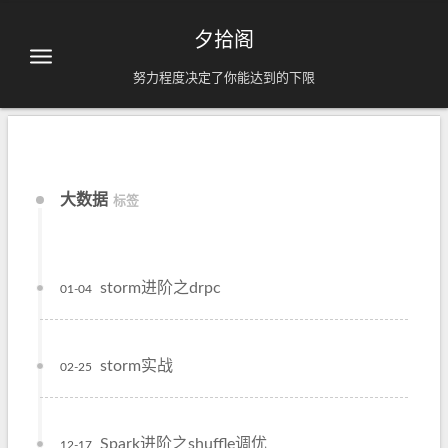
夕拾阁
努力程度决定了你能达到的下限
大数据
标签
storm进阶之drpc
01-04
storm实战
02-25
Spark进阶之shuffle调优
12-17