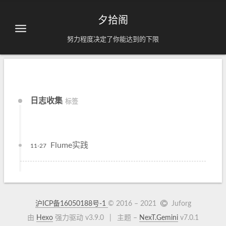
夕拾阁
努力程度决定了你能达到的下限
日志收集
标签
Flume实践
11-27
沪ICP备16050188号-1
© 2016 –
2021
Juforg
由
Hexo
强力驱动 v3.9.0
|
主题 –
NexT.Gemini
v7.0.1