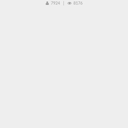
7924
|
8176