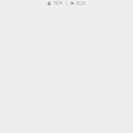
7879
|
8131