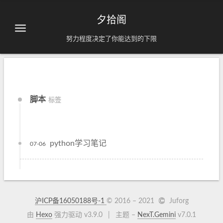
夕拾阁
努力程度决定了你能达到的下限
脚本
标签
python学习笔记
07-06
沪ICP备16050188号-1
© 2016 –
2021
Juforg
由
Hexo
强力驱动 v3.9.0
|
主题 –
NexT.Gemini
v7.0.1