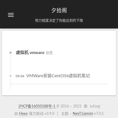
夕拾阁
努力程度决定了你能达到的下限
虚拟机 vmware
标签
VMWare安装CentOS6虚拟机笔记
09-04
沪ICP备16050188号-1
© 2016 –
2021
Juforg
由
Hexo
强力驱动 v3.9.0
|
主题 –
NexT.Gemini
v7.0.1