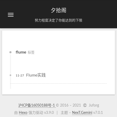
夕拾阁
努力程度决定了你能达到的下限
flume
标签
Flume实践
11-27
沪ICP备16050188号-1
© 2016 –
2021
Juforg
由
Hexo
强力驱动 v3.9.0
|
主题 –
NexT.Gemini
v7.0.1