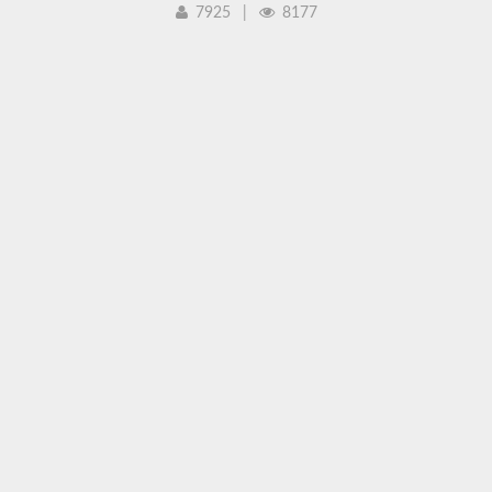
7925
|
8177