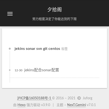
夕拾阁
努力程度决定了你能达到的下限
jekins sonar svn git centos
标签
jekins配合sonar配置
12-30
沪ICP备16050188号-1
© 2016 –
2021
Juforg
由
Hexo
强力驱动 v3.9.0
|
主题 –
NexT.Gemini
v7.0.1