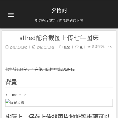
夕拾阁
努力程度决定了你能达到的下限
alfred配合截图上传七牛图床
2016-08-02
|
2020-02-05
|
mac
|
0
|
阅读次数：
16
七牛域名限制，不在使用此种方式2018-12
背景
<!-- more -->
实际上，保存上传找图片地址等步骤可以